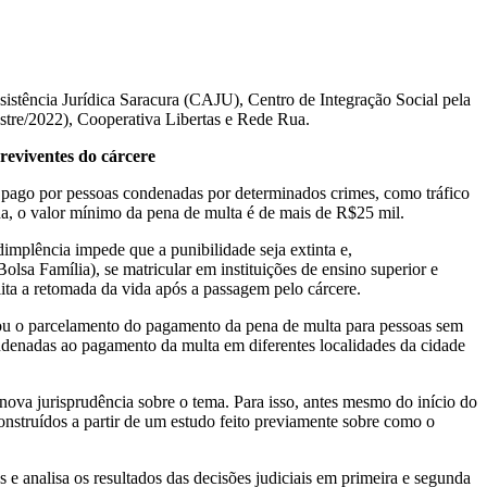
stência Jurídica Saracura (CAJU), Centro de Integração Social pela
stre/2022), Cooperativa Libertas e Rede Rua.
breviventes do cárcere
er pago por pessoas condenadas por determinados crimes, como tráfico
da, o valor mínimo da pena de multa é de mais de R$25 mil.
dimplência impede que a punibilidade seja extinta e,
Bolsa Família), se matricular em instituições de ensino superior e
ita a retomada da vida após a passagem pelo cárcere.
sa ou o parcelamento do pagamento da pena de multa para pessoas sem
ondenadas ao pagamento da multa em diferentes localidades da cidade
 nova jurisprudência sobre o tema. Para isso, antes mesmo do início do
nstruídos a partir de um estudo feito previamente sobre como o
 e analisa os resultados das decisões judiciais em primeira e segunda