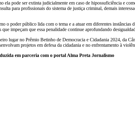
omo ela pode ser extinta judicialmente em caso de hipossuficiência e c
sulta para profissionais do sistema de justiça criminal, demais interess
o poder público lida com o tema e a atuar em diferentes instâncias do
ais que impeçam que essa penalidade continue aprofundando desigualdad
eiro lugar no Prêmio Betinho de Democracia e Cidadania 2024, da Câ
senvolvam projetos em defesa da cidadania e no enfrentamento à violênci
duzida em parceria com o portal Alma Preta Jornalismo