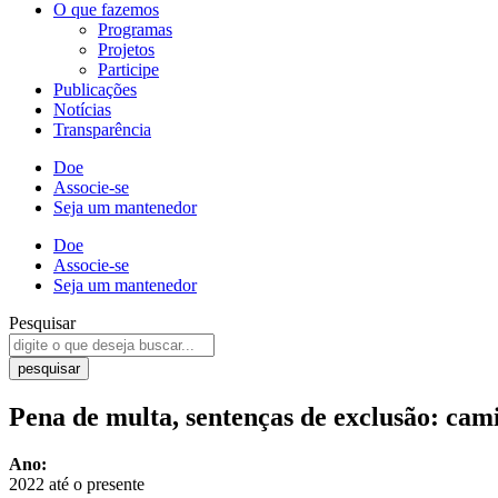
O que fazemos
Programas
Projetos
Participe
Publicações
Notícias
Transparência
Doe
Associe-se
Seja um mantenedor
Doe
Associe-se
Seja um mantenedor
Pesquisar
pesquisar
Pena de multa, sentenças de exclusão: cam
Ano:
2022 até o presente