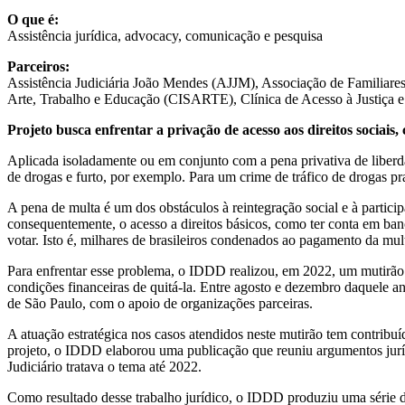
O que é:
Assistência jurídica, advocacy, comunicação e pesquisa
Parceiros:
Assistência Judiciária João Mendes (AJJM), Associação de Familiare
Arte, Trabalho e Educação (CISARTE), Clínica de Acesso à Justiça e
Projeto busca enfrentar a privação de acesso aos direitos sociais,
Aplicada isoladamente ou em conjunto com a pena privativa de liberda
de drogas e furto, por exemplo. Para um crime de tráfico de drogas p
A pena de multa é um dos obstáculos à reintegração social e à particip
consequentemente, o acesso a direitos básicos, como ter conta em banco,
votar. Isto é, milhares de brasileiros condenados ao pagamento da mu
Para enfrentar esse problema, o IDDD realizou, em 2022, um mutirão d
condições financeiras de quitá-la. Entre agosto e dezembro daquele a
de São Paulo, com o apoio de organizações parceiras.
A atuação estratégica nos casos atendidos neste mutirão tem contribuí
projeto, o IDDD elaborou uma publicação que reuniu argumentos juríd
Judiciário tratava o tema até 2022.
Como resultado desse trabalho jurídico, o IDDD produziu uma série de 