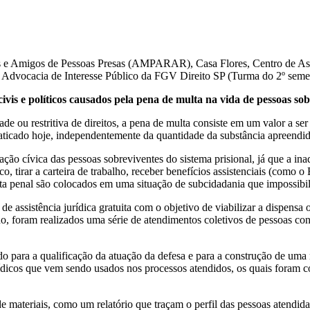
s e Amigos de Pessoas Presas (AMPARAR), Casa Flores, Centro de Assi
 Advocacia de Interesse Público da FGV Direito SP (Turma do 2º seme
 civis e políticos causados pela pena de multa na vida de pessoas so
de ou restritiva de direitos, a pena de multa consiste em um valor a s
raticado hoje, independentemente da quantidade da substância apreendi
ação cívica das pessoas sobreviventes do sistema prisional, já que a ina
 tirar a carteira de trabalho, receber benefícios assistenciais (como o 
lta penal são colocados em uma situação de subcidadania que impossibil
e assistência jurídica gratuita com o objetivo de viabilizar a dispen
no, foram realizados uma série de atendimentos coletivos de pessoas c
do para a qualificação da atuação da defesa e para a construção de uma
icos que vem sendo usados nos processos atendidos, os quais foram co
materiais, como um relatório que traçam o perfil das pessoas atendidas