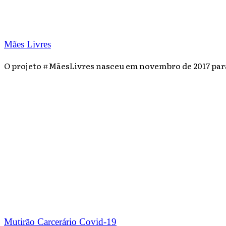
Mães Livres
O projeto #MãesLivres nasceu em novembro de 2017 para t
Mutirão Carcerário Covid-19