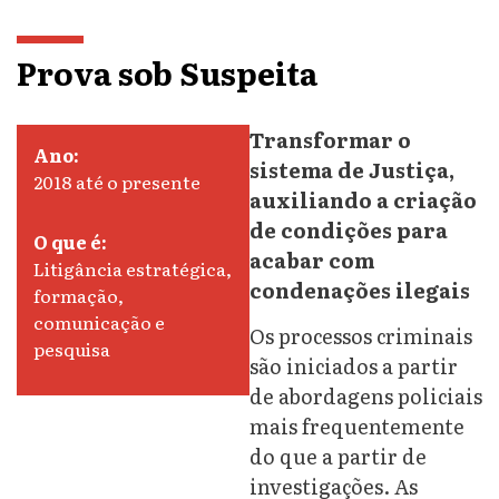
Prova sob Suspeita
Transformar o
Ano:
sistema de Justiça,
2018 até o presente
auxiliando a criação
de condições para
O que é:
acabar com
Litigância estratégica,
condenações ilegais
formação,
comunicação e
Os processos criminais
pesquisa
são iniciados a partir
de abordagens policiais
mais frequentemente
do que a partir de
investigações. As