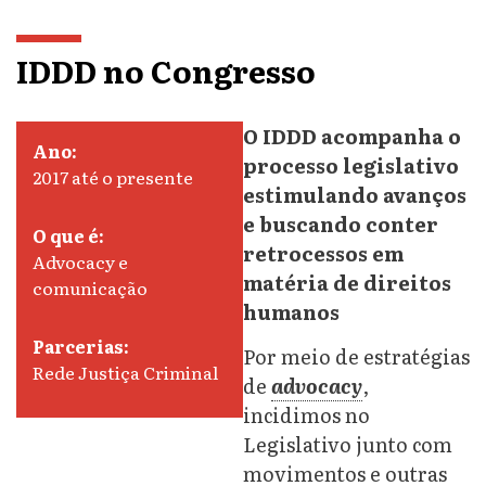
IDDD no Congresso
O IDDD acompanha o
Ano:
processo legislativo
2017 até o presente
estimulando avanços
e buscando conter
O que é:
retrocessos em
Advocacy e
matéria de direitos
comunicação
humanos
Parcerias:
Por meio de estratégias
Rede Justiça Criminal
de
advocacy
,
incidimos no
Legislativo junto com
movimentos e outras