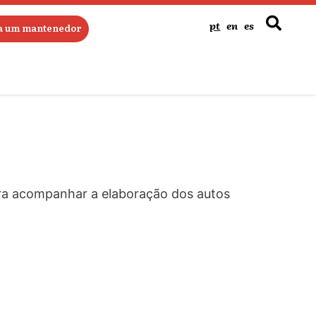
pt
en
es
ja um mantenedor
de Cinema, e em outras 11 salas, o
or filme, eleito pelo Juri Popular do 47º
 para acompanhar a elaboração dos autos