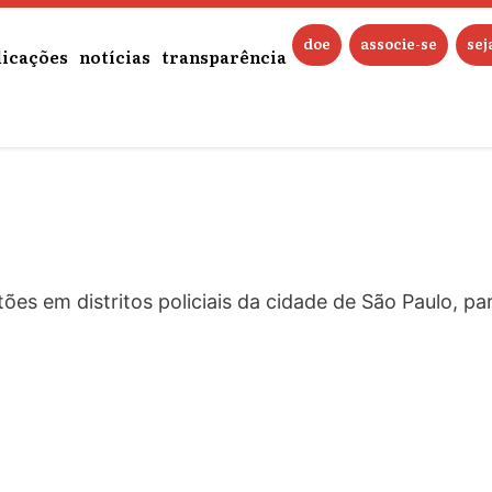
a
doe
associe-se
se
licações
notícias
transparência
ão de Eugênio Puppo, o IDDD lançou no espaço Itaú 
ou no circuito comercial após ganhar o prêmio de melh
antões em distritos policiais da cidade de São Paulo,