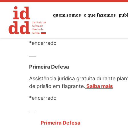
o
Lançamento do documentário Sem Pen
conteúdo
quem somos
o que fazemos
pub
Em parceria com a Heco Produçoes, direç
documentário
“Sem Pena”
. O filme entr
Festival de Brasília.
Assista
*encerrado
___
Primeira Defesa
Assistência jurídica gratuita durante pl
de prisão em flagrante.
Saiba mais
*encerrado
___
Primeira Defesa