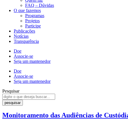
Quem faz
FAQ – Dúvidas
O que fazemos
Programas
Projetos
Participe
Publicações
Notícias
Transparência
Doe
Associe-se
Seja um mantenedor
Doe
Associe-se
Seja um mantenedor
Pesquisar
pesquisar
Monitoramento das Audiências de Custódi