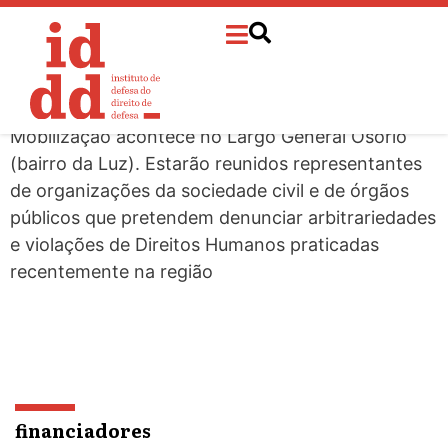
o
Ato público: “Justiça e
conteúdo
injustiças em foco no caso
Cracolândia”, dia 01/06, às 17h
Mobilização acontece no Largo General Osório
(bairro da Luz). Estarão reunidos representantes
de organizações da sociedade civil e de órgãos
públicos que pretendem denunciar arbitrariedades
e violações de Direitos Humanos praticadas
recentemente na região
financiadores