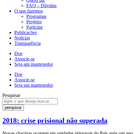
Quem faz
FAQ – Dúvidas
O que fazemos
Programas
Projetos
Participe
Publicações
Notícias
Transparência
Doe
Associe-se
Seja um mantenedor
Doe
Associe-se
Seja um mantenedor
Pesquisar
pesquisar
2018: crise prisional não superada
Novas chacinas ocorrem em unidades prisionais do País após um ano 