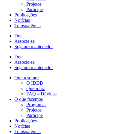
Projetos
Participe
Publicações
Notícias
Transparência
Doe
Associe-se
Seja um mantenedor
Doe
Associe-se
Seja um mantenedor
Quem somos
O IDDD
Quem faz
FAQ – Dúvidas
O que fazemos
Programas
Projetos
Participe
Publicações
Notícias
Transparência