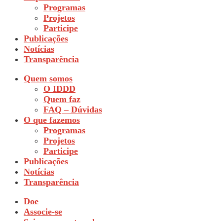
Programas
Projetos
Participe
Publicações
Notícias
Transparência
Quem somos
O IDDD
Quem faz
FAQ – Dúvidas
O que fazemos
Programas
Projetos
Participe
Publicações
Notícias
Transparência
Doe
Associe-se