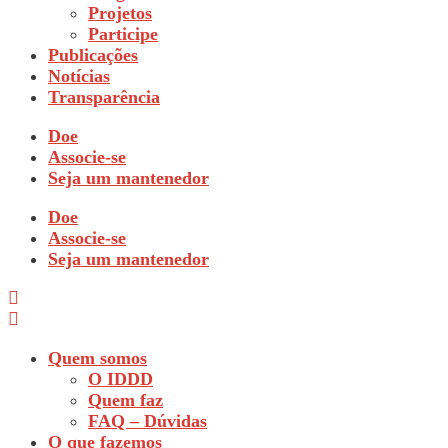
Projetos
Participe
Publicações
Notícias
Transparência
Doe
Associe-se
Seja um mantenedor
Doe
Associe-se
Seja um mantenedor
Quem somos
O IDDD
Quem faz
FAQ – Dúvidas
O que fazemos