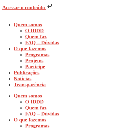
Acessar o conteúdo
Quem somos
O IDDD
Quem faz
FAQ – Dúvidas
O que fazemos
Programas
Projetos
Participe
Publicações
Notícias
Transparência
Quem somos
O IDDD
Quem faz
FAQ – Dúvidas
O que fazemos
Programas