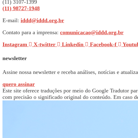
(11) 3107-1399
(11) 98727-1948
E-mail:
iddd@iddd.org.br
Contato para a imprensa:
comunicacao@iddd.org.br
Instagram
X-twitter
Linkedin
Facebook-f
Youtu
newsletter
Assine nossa newsletter e receba análises, notícias e atualiz
quero assinar
Este site oferece traduções por meio do Google Tradutor para
com precisão o significado original do conteúdo. Em caso d