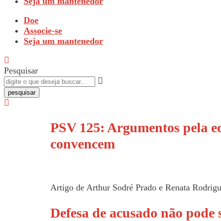
Seja um mantenedor
Doe
Associe-se
Seja um mantenedor
Pesquisar
pesquisar
PSV 125: Argumentos pela eq
convencem
Artigo de Arthur Sodré Prado e Renata Rodrigu
Defesa de acusado não pode 