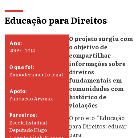
Educação para Direitos
O projeto surgiu com
Ano:
o objetivo de
2009 – 2014
compartilhar
informações sobre
O que foi:
direitos
Empoderamento legal
fundamentais em
comunidades com
Apoio:
histórico de
Fundação Arymax
violações
Parceiros:
O projeto “Educação
Escola Estadual
para Direitos: educar
Deputado Hugo
para
Lacorte Vitale (Campo