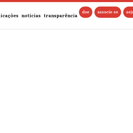
doe
associe-se
se
licações
notícias
transparência