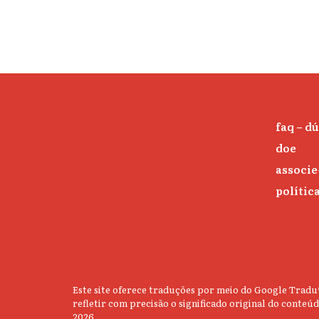
faq – d
doe
associe
polític
Este site oferece traduções por meio do Google Tradut
refletir com precisão o significado original do conte
2026