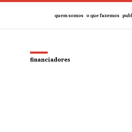
o
conteúdo
quem somos
o que fazemos
pub
financiadores