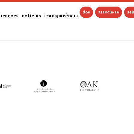
doe
associe-se
se
licações
notícias
transparência