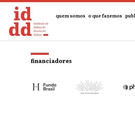
o
conteúdo
quem somos
o que fazemos
pub
financiadores