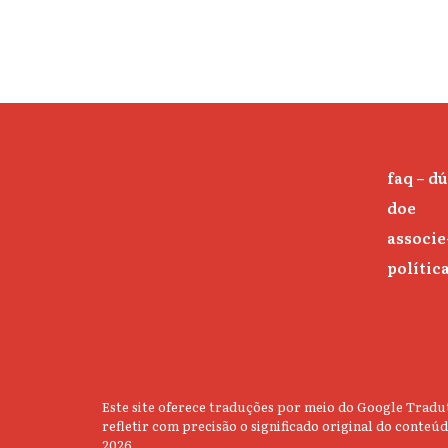
faq – d
doe
associe
polític
Este site oferece traduções por meio do Google Tradut
refletir com precisão o significado original do conte
2026