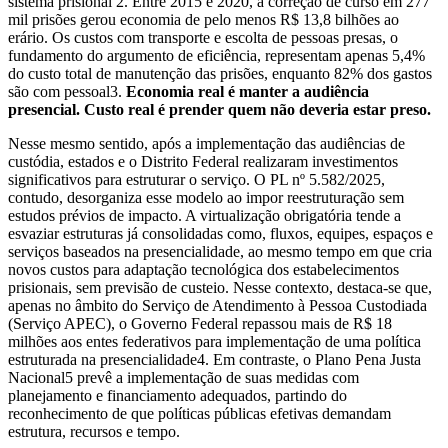
sistema prisional
2
. Entre 2015 e 2020, a correção de curso em 277
mil prisões gerou economia de pelo menos R$ 13,8 bilhões ao
erário. Os custos com transporte e escolta de pessoas presas, o
fundamento do argumento de eficiência, representam apenas 5,4%
do custo total de manutenção das prisões, enquanto 82% dos gastos
são com pessoal
3
.
Economia real é manter a audiência
presencial. Custo real é prender quem não deveria estar preso.
Nesse mesmo sentido, após a implementação das audiências de
custódia, estados e o Distrito Federal realizaram investimentos
significativos para estruturar o serviço. O PL nº 5.582/2025,
contudo, desorganiza esse modelo ao impor reestruturação sem
estudos prévios de impacto. A virtualização obrigatória tende a
esvaziar estruturas já consolidadas como, fluxos, equipes, espaços e
serviços baseados na presencialidade, ao mesmo tempo em que cria
novos custos para adaptação tecnológica dos estabelecimentos
prisionais, sem previsão de custeio. Nesse contexto, destaca-se que,
apenas no âmbito do Serviço de Atendimento à Pessoa Custodiada
(Serviço APEC), o Governo Federal repassou mais de R$ 18
milhões aos entes federativos para implementação de uma política
estruturada na presencialidade
4
. Em contraste, o Plano Pena Justa
Nacional
5
prevê a implementação de suas medidas com
planejamento e financiamento adequados, partindo do
reconhecimento de que políticas públicas efetivas demandam
estrutura, recursos e tempo.