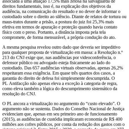
associada a uma atuação 17,5% mais zelosa na salvaguarda de
direitos fundamentais, isso é, na explicação dos objetivos da
audiência, na comunicação do resultado e no dever de informar o
custodiado sobre o direito ao silêncio. Diante de relatos de tortura ou
maus-tratos durante a prisão, a postura do juiz foi 25,3% mais
efetiva em termos de apuração e proteção quando havia contato
físico com o preso. Portanto, a distância imposta pela tela
compromete, de forma mensurável, a própria condução do ato.
A mesma pesquisa revelou outro dado que deveria ser impeditivo
para qualquer proposta de virtualização em massa: a Resolução n.º
213 do CNJ exige que, nas audiências por videoconferência, o
defensor público ou advogado esteja fisicamente ao lado do
custodiado. Das 657 audiências virtuais observadas, apenas 26,2%
respeitaram essa exigência. Em quase três quartos dos casos, a
garantia do direito de defesa foi simplesmente descumprida. O
PL Antifacção não apenas eleva a exceção à categoria de regra,
como eleva também a lógica do descumprimento sistemático da
resolução do CNJ.
O PL ancora a virtualização no argumento do “custo elevado”. O
argumento não se sustenta. Dados do Conselho Nacional de Justiça
evidenciam que, apenas em seu primeiro ano de funcionamento
(2015), as audiências de custódia implicaram economia de R$ 400
milhões aos cofres públicos, por conta da redução dos gastos com o