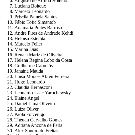
Augusto de Arruda Botelho
Luciana Boiteux
Marcelo Leonardo
Priscila Pamela Santos
Fábio Tofic Simantob
Anamaria Prates Barroso
Andre Pires de Andrade Kehdi
Heloisa Estellita
Marcelo Feller
Marina Dias
Renata Mariz de Oliveira
Helena Regina Lobo da Costa
Guilherme Carnelós
Janaina Matida
Luisa Moraes Abreu Ferreira
Hugo Leonardo
Claudia Bernasconi
Leonardo Isaac Yarochewsky
Elaine Angel
Daniel Lima Oliveira
Luiza Oliver
Paola Forzenigo
Theuan Carvalho Gomes
Adriana Ancona de Faria
Alex Sandro de Freitas