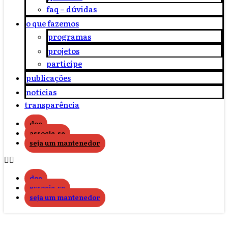
faq – dúvidas
o que fazemos
programas
projetos
participe
publicações
notícias
transparência
doe
associe-se
seja um mantenedor
doe
associe-se
seja um mantenedor