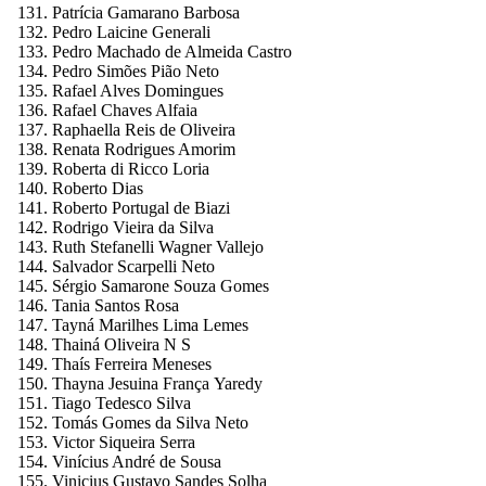
Patrícia Gamarano Barbosa
Pedro Laicine Generali
Pedro Machado de Almeida Castro
Pedro Simões Pião Neto
Rafael Alves Domingues
Rafael Chaves Alfaia
Raphaella Reis de Oliveira
Renata Rodrigues Amorim
Roberta di Ricco Loria
Roberto Dias
Roberto Portugal de Biazi
Rodrigo Vieira da Silva
Ruth Stefanelli Wagner Vallejo
Salvador Scarpelli Neto
Sérgio Samarone Souza Gomes
Tania Santos Rosa
Tayná Marilhes Lima Lemes
Thainá Oliveira N S
Thaís Ferreira Meneses
Thayna Jesuina França Yaredy
Tiago Tedesco Silva
Tomás Gomes da Silva Neto
Victor Siqueira Serra
Vinícius André de Sousa
Vinicius Gustavo Sandes Solha