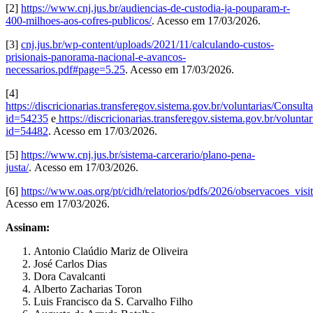
[2]
https://www.cnj.jus.br/audiencias-de-custodia-ja-pouparam-r-
400-milhoes-aos-cofres-publicos/
. A
cesso em 17/03/2026
.
[3]
cnj.jus.br/wp-content/uploads/2021/11/calculando-custos-
prisionais-panorama-nacional-e-avancos-
necessarios.pdf#page=5.25
. Acesso em 17/03/2026.
[4]
https://discricionarias.transferegov.sistema.gov.br/voluntarias/C
id=54235
e
https://discricionarias.transferegov.sistema.gov.br/vo
id=54482
. Acesso em 17/03/2026.
[5]
https://www.cnj.jus.br/sistema-carcerario/plano-pena-
justa/
.
A
cesso em 17/03/2026.
[6]
https://www.oas.org/pt/cidh/relatorios/pdfs/2026/observacoes_visit
Acesso em 17/03/2026.
Assinam:
Antonio Claúdio Mariz de Oliveira
José Carlos Dias
Dora Cavalcanti
Alberto Zacharias Toron
Luis Francisco da S. Carvalho Filho