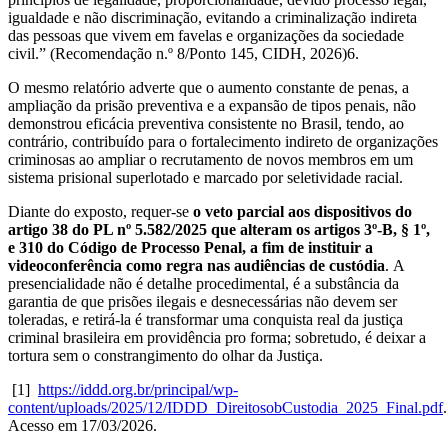
igualdade e não discriminação, evitando a criminalização indireta
das pessoas que vivem em favelas e organizações da sociedade
civil.” (Recomendação n.º 8/Ponto 145, CIDH, 2026)
6
.
O mesmo relatório adverte que o aumento constante de penas, a
ampliação da prisão preventiva e a expansão de tipos penais, não
demonstrou eficácia preventiva consistente no Brasil, tendo, ao
contrário, contribuído para o fortalecimento indireto de organizações
criminosas ao ampliar o recrutamento de novos membros em um
sistema prisional superlotado e marcado por seletividade racial.
Diante do exposto, requer-se
o veto parcial aos dispositivos do
artigo 38 do PL nº 5.582/2025 que alteram os artigos 3º-B, § 1º,
e 310 do Código de Processo Penal, a fim de instituir a
videoconferência como regra nas audiências de custódia
.
A
presencialidade não é detalhe procedimental, é a substância da
garantia de que prisões ilegais e desnecessárias não devem ser
toleradas, e retirá-la é transformar uma conquista real da justiça
criminal brasileira em providência pro forma; sobretudo, é deixar a
tortura sem o constrangimento do olhar da Justiça.
[1]
https://iddd.org.br/principal/wp-
content/uploads/2025/12/IDDD_DireitosobCustodia_2025_Final.pdf
.
Acesso em 17/03/2026.