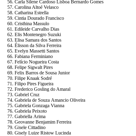
Carla Silene Cardoso Lisboa Bernardo Gomes
Carolina Altoé Velasco
Catharina Estrella
Cintia Dourado Francisco
Cristhina Massulo
Edileide Carvalho Dias
Elis Montenegro Suzuki
Elisa Samara dos Santos
Élisson da Silva Ferreira
Evelyn Massetti Santos
Fabiana Ferminiano
Felício Nogueira Costa
Felipe Sigwalt Pires
Felix Barros de Sousa Junior
Filipe Knaak Sodré
Filipo Pires Figueira
Frederico Gosling do Amaral
Gabriel Cruz
Gabriela de Souza Amancio Oliveira
Gabriela Gonzaga Vianna
Gabriela Peixoto
Gabriella Arima
Geovanne Benjamim Ferreira
Gisele Cittadino
Gisely Luize Ristow Lucinda