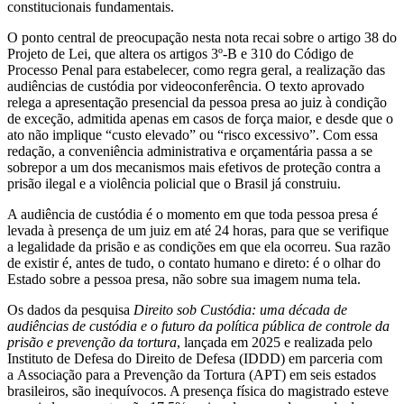
constitucionais fundamentais.
O ponto central de preocupação nesta nota recai sobre o artigo 38 do
Projeto de Lei, que altera os artigos 3º-B e 310 do Código de
Processo Penal para estabelecer, como regra geral, a realização das
audiências de custódia por videoconferência. O texto aprovado
relega a apresentação presencial da pessoa presa ao juiz à condição
de exceção, admitida apenas em casos de força maior, e desde que o
ato não implique “custo elevado” ou “risco excessivo”. Com essa
redação, a conveniência administrativa e orçamentária passa a se
sobrepor a um dos mecanismos mais efetivos de proteção contra a
prisão ilegal e a violência policial que o Brasil já construiu.
A audiência de custódia é o momento em que toda pessoa presa é
levada à presença de um juiz em até 24 horas, para que se verifique
a legalidade da prisão e as condições em que ela ocorreu. Sua razão
de existir é, antes de tudo, o contato humano e direto: é o olhar do
Estado sobre a pessoa presa, não sobre sua imagem numa tela.
Os dados da pesquisa
Direito sob Custódia: uma década de
audiências de custódia e o futuro da política pública de controle da
prisão e prevenção da tortura
, lançada em 2025 e realizada pelo
Instituto de Defesa do Direito de Defesa (IDDD) em parceria com
a
Associação para a Prevenção da Tortura
(APT) em seis estados
brasileiros, são inequívocos. A presença física do magistrado esteve