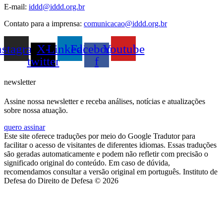
E-mail:
iddd@iddd.org.br
Contato para a imprensa:
comunicacao@iddd.org.br
nstagram
X-
Linkedin
Facebook-
Youtube
twitter
f
newsletter
Assine nossa newsletter e receba análises, notícias e atualizações
sobre nossa atuação.
quero assinar
Este site oferece traduções por meio do Google Tradutor para
facilitar o acesso de visitantes de diferentes idiomas. Essas traduções
são geradas automaticamente e podem não refletir com precisão o
significado original do conteúdo. Em caso de dúvida,
recomendamos consultar a versão original em português. Instituto de
Defesa do Direito de Defesa © 2026