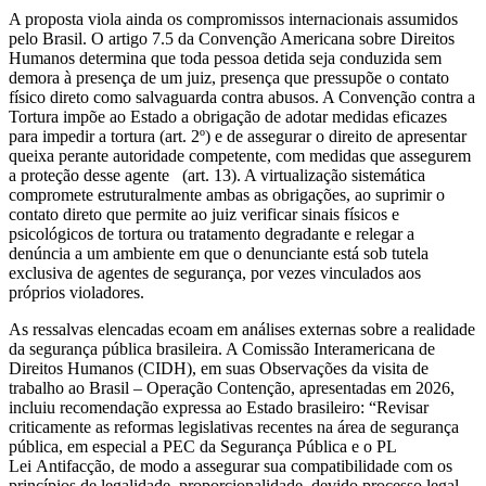
A proposta viola ainda os compromissos internacionais assumidos
pelo Brasil. O artigo 7.5 da Convenção Americana sobre Direitos
Humanos determina que toda pessoa detida seja conduzida sem
demora à presença de um juiz, presença que pressupõe o contato
físico direto como salvaguarda contra abusos. A Convenção contra a
Tortura impõe ao Estado a obrigação de adotar medidas eficazes
para impedir a tortura (art. 2º) e de assegurar o direito de apresentar
queixa perante autoridade competente, com medidas que assegurem
a proteção desse agente (art. 13). A virtualização sistemática
compromete estruturalmente ambas as obrigações, ao suprimir o
contato direto que permite ao juiz verificar sinais físicos e
psicológicos de tortura ou tratamento degradante e relegar a
denúncia a um ambiente em que o denunciante está sob tutela
exclusiva de agentes de segurança, por vezes vinculados aos
próprios violadores.
As ressalvas elencadas ecoam em análises externas sobre a realidade
da segurança pública brasileira. A Comissão Interamericana de
Direitos Humanos (CIDH), em suas Observações da visita de
trabalho ao Brasil – Operação Contenção, apresentadas em 2026,
incluiu recomendação expressa ao Estado brasileiro: “Revisar
criticamente as reformas legislativas recentes na área de segurança
pública, em especial a PEC da Segurança Pública e o PL
Lei Antifacção, de modo a assegurar sua compatibilidade com os
princípios de legalidade, proporcionalidade, devido processo legal,