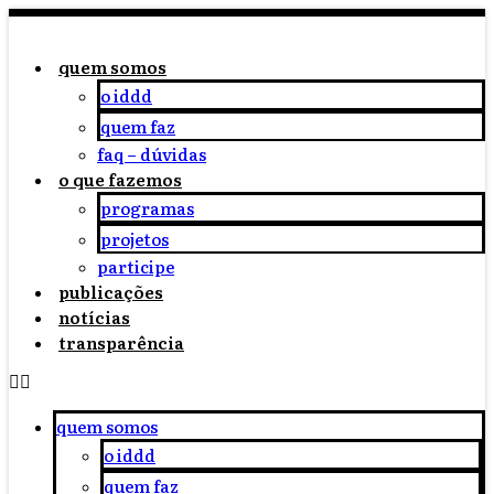
quem somos
o iddd
quem faz
faq – dúvidas
o que fazemos
programas
projetos
participe
publicações
notícias
transparência
quem somos
o iddd
quem faz