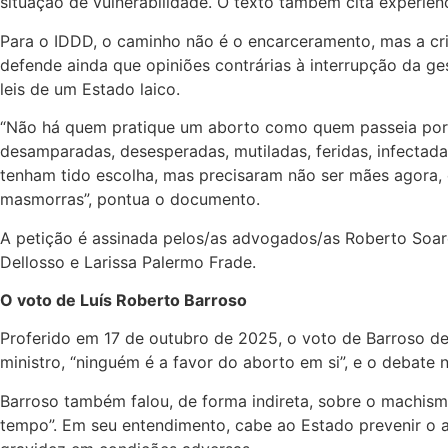
situação de vulnerabilidade. O texto também cita experiên
Para o IDDD, o caminho não é o encarceramento, mas a cri
defende ainda que opiniões contrárias à interrupção da ge
leis de um Estado laico.
“Não há quem pratique um aborto como quem passeia por v
desamparadas, desesperadas, mutiladas, feridas, infectada
tenham tido escolha, mas precisaram não ser mães agora, e
masmorras”, pontua o documento.
A petição é assinada pelos/as advogados/as Roberto Soares
Dellosso e Larissa Palermo Frade.
O voto de Luís Roberto Barroso
Proferido em 17 de outubro de 2025, o voto de Barroso de
ministro, “ninguém é a favor do aborto em si”, e o debate 
Barroso também falou, de forma indireta, sobre o machism
tempo”. Em seu entendimento, cabe ao Estado prevenir o 