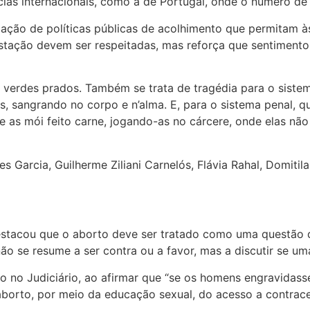
cias internacionais, como a de Portugal, onde o número de
ação de políticas públicas de acolhimento que permitam à
stação devem ser respeitadas, mas reforça que sentimentos
erdes prados. Também se trata de tragédia para o sistema
s, sangrando no corpo e n’alma. E, para o sistema penal, q
 as mói feito carne, jogando-as no cárcere, onde elas não
 Garcia, Guilherme Ziliani Carnelós, Flávia Rahal, Domitil
stacou que o aborto deve ser tratado como uma questão de
não se resume a ser contra ou a favor, mas a discutir se um
o no Judiciário, ao afirmar que “se os homens engravidass
aborto, por meio da educação sexual, do acesso a contrac