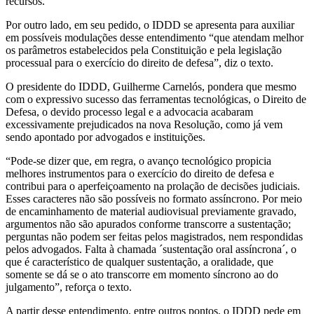
recursos.
Por outro lado, em seu pedido, o IDDD se apresenta para auxiliar
em possíveis modulações desse entendimento “que atendam melhor
os parâmetros estabelecidos pela Constituição e pela legislação
processual para o exercício do direito de defesa”, diz o texto.
O presidente do IDDD, Guilherme Carnelós, pondera que mesmo
com o expressivo sucesso das ferramentas tecnológicas, o Direito de
Defesa, o devido processo legal e a advocacia acabaram
excessivamente prejudicados na nova Resolução, como já vem
sendo apontado por advogados e instituições.
“Pode-se dizer que, em regra, o avanço tecnológico propicia
melhores instrumentos para o exercício do direito de defesa e
contribui para o aperfeiçoamento na prolação de decisões judiciais.
Esses caracteres não são possíveis no formato assíncrono. Por meio
de encaminhamento de material audiovisual previamente gravado,
argumentos não são apurados conforme transcorre a sustentação;
perguntas não podem ser feitas pelos magistrados, nem respondidas
pelos advogados. Falta à chamada ´sustentação oral assíncrona´, o
que é característico de qualquer sustentação, a oralidade, que
somente se dá se o ato transcorre em momento síncrono ao do
julgamento”, reforça o texto.
A partir desse entendimento, entre outros pontos, o IDDD pede em