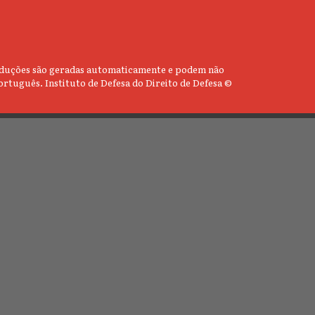
 traduções são geradas automaticamente e podem não
ortuguês. Instituto de Defesa do Direito de Defesa ©