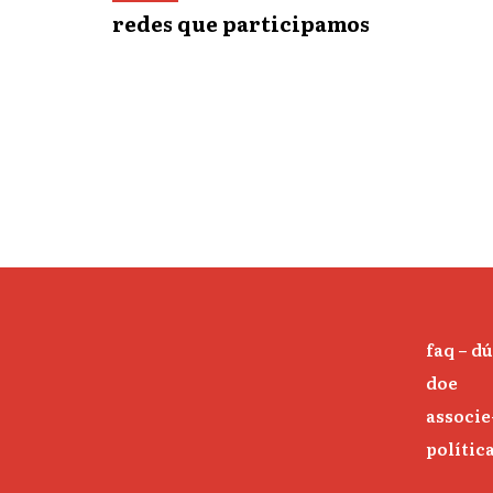
redes que participamos
faq – d
doe
associe
polític