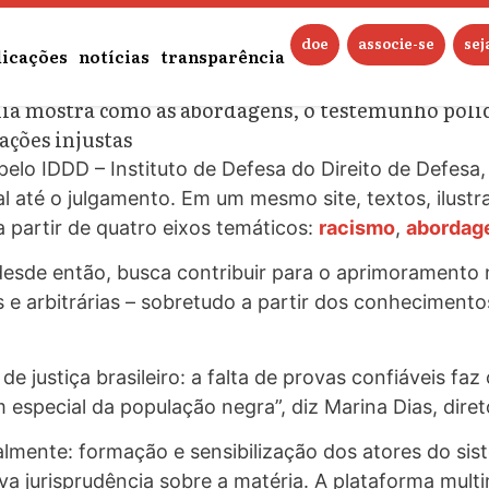
dados e informações sobre prov
doe
associe-se
se
licações
notícias
transparência
dia mostra como as abordagens, o testemunho polic
ções injustas
 pelo IDDD – Instituto de Defesa do Direito de Defes
al até o julgamento. Em um mesmo site, textos, ilustr
 partir de quatro eixos temáticos:
racismo
,
aborda
desde então, busca contribuir para o aprimoramento 
as e arbitrárias – sobretudo a partir dos conhecimen
e justiça brasileiro: a falta de provas confiáveis fa
m especial da população negra”, diz Marina Dias, dire
lmente: formação e sensibilização dos atores do sis
ova jurisprudência sobre a matéria. A plataforma
multi