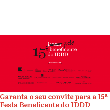
Garanta o seu convite para a 15ª
Festa Beneficente do IDDD