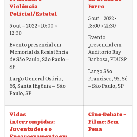
Violência
Ferro
Policial/Estatal
5 out – 2022 •
5 out – 2022 • 10:00 >
18:00 > 21:30
12:30
Evento
Evento presencial em
presencial em
Memorial da Resistência
Auditorio Ruy
de São Paulo, São Paulo –
Barbosa, FDUSP
SP
Largo São
Largo General Osório,
Francisco, 95, Sé
66, Santa Ifigênia – São
– São Paulo, SP
Paulo, SP
Vidas
Cine-Debate –
interrompidas:
Filme: Sem
Juventudes e o
Pena
Encarceramento em