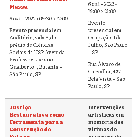
6 out – 2022 •
Massa
19:00 > 21:00
6 out – 2022 • 09:30 > 12:00
Evento
Evento presencial em
presencial em
Auditório, sala 8,do
Ocupação 9 de
prédio de Ciências
Julho, São Paulo
Sociais da USP
Avenida
– SP
Professor Luciano
Rua Álvaro de
Gualberto, , Butantã –
Carvalho, 427,
São Paulo, SP
Bela Vista – São
Paulo, SP
Justiça
Intervenções
Restaurativa como
artísticas em
Ferramenta para a
memória das
Construção do
vítimas do
Futuro
massacre do