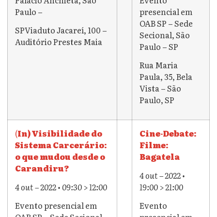
Paulo –
presencial em
OAB SP – Sede
SP
Viaduto Jacareí, 100 –
Secional, São
Auditório Prestes Maia
Paulo – SP
Rua Maria
Paula, 35, Bela
Vista – São
Paulo, SP
(
In) Visibilidade do
Cine-Debate:
Sistema Carcerário:
Filme:
o que mudou desde o
Bagatela
Carandiru?
4 out – 2022 •
4 out – 2022 • 09:30 > 12:00
19:00 > 21:00
Evento presencial em
Evento