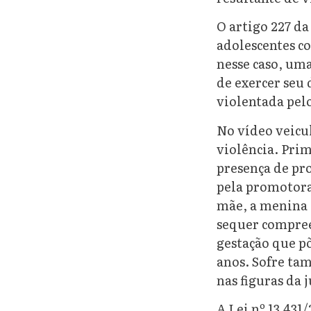
O artigo 227 da
adolescentes co
nesse caso, uma
de exercer seu 
violentada pel
No vídeo veicul
violência. Pri
presença de pro
pela promotora,
mãe, a menina 
sequer compreen
gestação que põ
anos. Sofre tam
nas figuras da 
A Lei nº 13.431