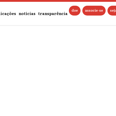
doe
associe-se
se
licações
notícias
transparência