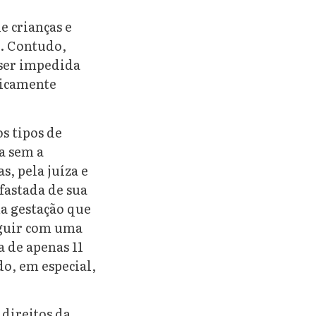
e crianças e
s. Contudo,
 ser impedida
ticamente
os tipos de
a sem a
s, pela juíza e
fastada de sua
a gestação que
seguir com uma
a de apenas 11
do, em especial,
 direitos da