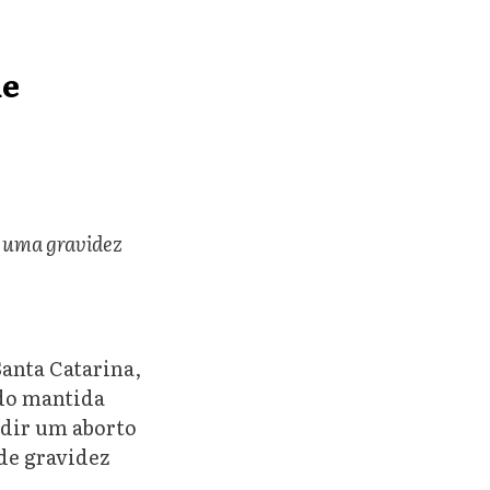
de
m uma gravidez
Santa Catarina,
ido mantida
edir um aborto
 de gravidez