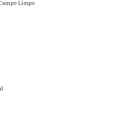
e Campo Limpo
al