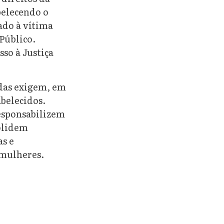
belecendo o
ado à vítima
Público.
sso à Justiça
adas exigem, em
abelecidos.
esponsabilizem
solidem
as e
e mulheres.