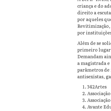
criança e do a
direito a escu
por aqueles que
Revitimização, 
por instituiçõe
Além de se soli
primeiro lugar,
Demandam ainda
a magistrada e
parâmetros de i
antisexistas, g
342Artes
Associação
Associação
Avante Edu