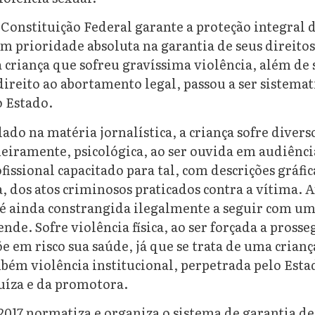
 Constituição Federal garante a proteção integral d
m prioridade absoluta na garantia de seus direito
 criança que sofreu gravíssima violência, além de
direito ao abortamento legal, passou a ser sistema
o Estado.
ado na matéria jornalística, a criança sofre divers
meiramente, psicológica, ao ser ouvida em audiênci
fissional capacitado para tal, com descrições gráfica
 dos atos criminosos praticados contra a vítima. A
é ainda constrangida ilegalmente a seguir com um
de. Sofre violência física, ao ser forçada a pros
e em risco sua saúde, já que se trata de uma crianç
bém violência institucional, perpetrada pelo Esta
juíza e da promotora.
/2017 normatiza e organiza o sistema de garantia de