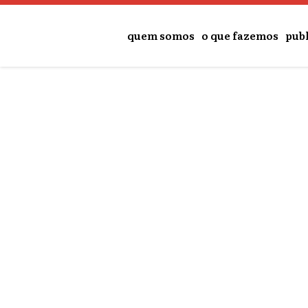
quem somos
o que fazemos
pub