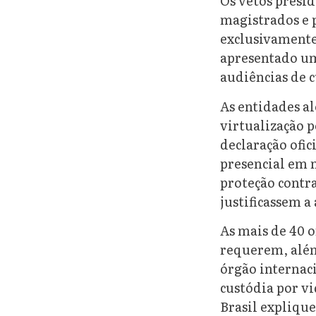
Os vetos presid
magistrados e 
exclusivamente
apresentado um
audiências de 
As entidades al
virtualização 
declaração ofic
presencial em n
proteção contra
justificassem a
As mais de 40 
requerem, além
órgão internac
custódia por vi
Brasil explique