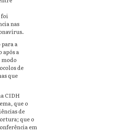
entre
,
foi
ncia nas
ronavírus.
 para a
o após a
em modo
tocolos de
mas que
 na CIDH
tema, que o
iências de
tortura; que o
oconferência em