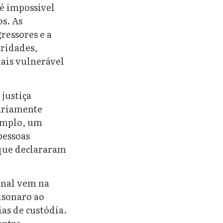
é impossível
os. As
ressores e a
aridades,
ais vulnerável
justiça
tariamente
xemplo, um
pessoas
 que declararam
onal vem na
lsonaro ao
as de custódia.