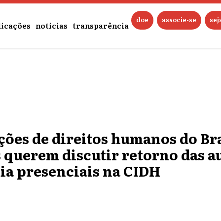
doe
associe-se
se
licações
notícias
transparência
ões de direitos humanos do Bra
 querem discutir retorno das a
ia presenciais na CIDH