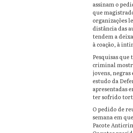
assinam o pedi
que magistrados
organizações l
distância das 
tendem a deixa
à coação, à int
Pesquisas que 
criminal mostr
jovens, negras 
estudo da Defen
apresentadas e
ter sofrido to
O pedido de re
semana em que 
Pacote Anticrim