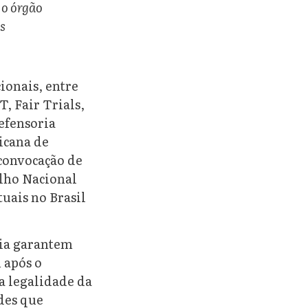
 o órgão
s
ionais, entre
T, Fair Trials,
efensoria
icana de
convocação de
elho Nacional
tuais no Brasil
dia garantem
 após o
 a legalidade da
ades que