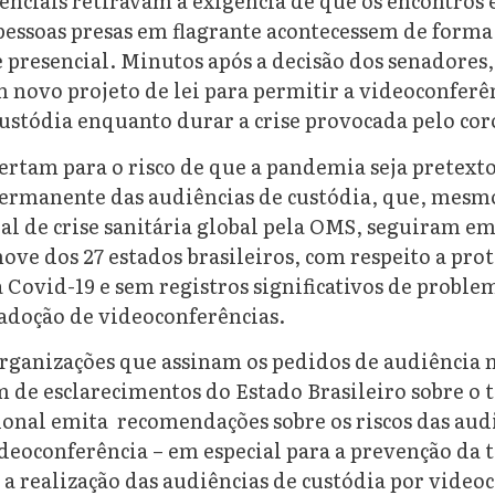
enciais retiravam a exigência de que os encontros 
pessoas presas em flagrante acontecessem de forma
 presencial. Minutos após a decisão dos senadores
 novo projeto de lei para permitir a videoconferê
custódia enquanto durar a crise provocada pelo co
ertam para o risco de que a pandemia seja pretexto
permanente das audiências de custódia, que, mesm
ial de crise sanitária global pela OMS, seguiram 
ove dos 27 estados brasileiros, com respeito a pro
 Covid-19 e sem registros significativos de proble
 adoção de videoconferências.
organizações que assinam os pedidos de audiência
 de esclarecimentos do Estado Brasileiro sobre o 
ional emita recomendações sobre os riscos das aud
deoconferência – em especial para a prevenção da 
 a realização das audiências de custódia por vide