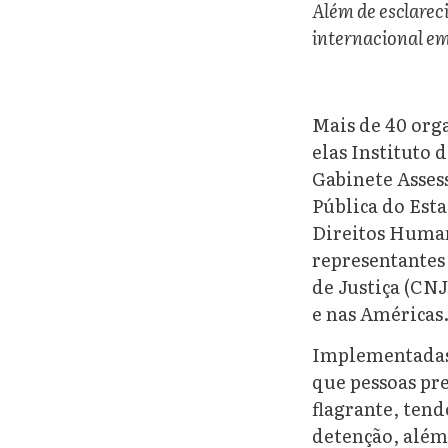
Além de esclarec
internacional em
Mais de 40 orga
elas Instituto 
Gabinete Asses
Pública do Est
Direitos Human
representantes
de Justiça (CNJ
e nas Américas
Implementadas 
que pessoas pre
flagrante, tend
detenção, além 