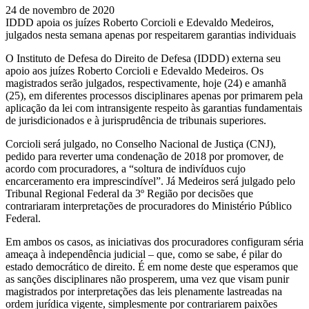
24 de novembro de 2020
IDDD apoia os juízes Roberto Corcioli e Edevaldo Medeiros,
julgados nesta semana apenas por respeitarem garantias individuais
O Instituto de Defesa do Direito de Defesa (IDDD) externa seu
apoio aos juízes Roberto Corcioli e Edevaldo Medeiros. Os
magistrados serão julgados, respectivamente, hoje (24) e amanhã
(25), em diferentes processos disciplinares apenas por primarem pela
aplicação da lei com intransigente respeito às garantias fundamentais
de jurisdicionados e à jurisprudência de tribunais superiores.
Corcioli será julgado, no Conselho Nacional de Justiça (CNJ),
pedido para reverter uma condenação de 2018 por promover, de
acordo com procuradores, a “soltura de indivíduos cujo
encarceramento era imprescindível”. Já Medeiros será julgado pelo
Tribunal Regional Federal da 3º Região por decisões que
contrariaram interpretações de procuradores do Ministério Público
Federal.
Em ambos os casos, as iniciativas dos procuradores configuram séria
ameaça à independência judicial – que, como se sabe, é pilar do
estado democrático de direito. É em nome deste que esperamos que
as sanções disciplinares não prosperem, uma vez que visam punir
magistrados por interpretações das leis plenamente lastreadas na
ordem jurídica vigente, simplesmente por contrariarem paixões