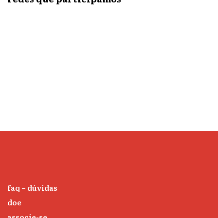
faq – dúvidas
doe
associe-se