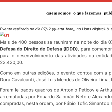
10º Jantar de Confraternização
quem somos
o que fazemos
pub
8 de dezembro de 2016
Evento realizado no dia 07/12 (quarta-feira), no Lions Nightclub
Mais de 400 pessoas se reuniram na noite do dia 0
Defesa do Direito de Defesa (IDDD)
, para comemora
para o desenvolvimento das atividades da entidad
23.430,00.
Como em outras edições, o evento contou com a pres
Dora Cavalcanti, José Luis Mendes de Oliveira Lima
Foram leiloados quadros de Antonio Peticov e Arthu
arrematadas por Eduardo Salomão Neto e Alexandre Si
compradas, nesta ordem, por Fábio Tofic Simantob e