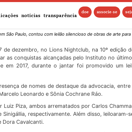
 do IDDD reúne mais de 400 pess
doe
associe-se
se
licações
notícias
transparência
, em São Paulo, contou com leilão silencioso de obras de arte par
7 de dezembro, no Lions Nightclub, na 10º edição 
r as conquistas alcançadas pelo Instituto no último
e em 2017, durante o jantar foi promovido um lei
ença de nomes de destaque da advocacia, entre eles
, Marcelo Leonardo e Sônia Cochrane Ráo.
r Luiz Piza, ambos arrematados por Carlos Chammas 
nigállia, respectivamente. Além disso, leiloaram-se
 Dora Cavalcanti.