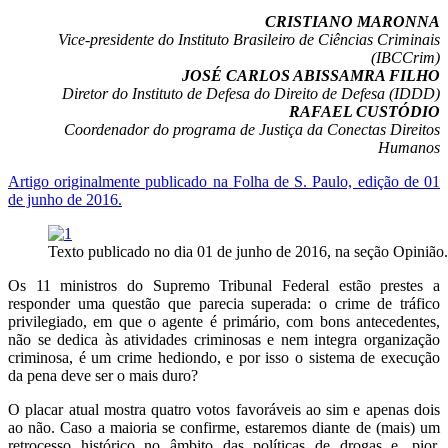
CRISTIANO MARONNA
Vice-presidente do Instituto Brasileiro de Ciências Criminais
(IBCCrim)
JOSÉ CARLOS ABISSAMRA FILHO
Diretor do Instituto de Defesa do Direito de Defesa (IDDD)
RAFAEL CUSTÓDIO
Coordenador do programa de Justiça da Conectas Direitos
Humanos
Artigo originalmente publicado na Folha de S. Paulo, edição de 01
de junho de 2016.
Texto publicado no dia 01 de junho de 2016, na seção Opinião.
Os 11 ministros do Supremo Tribunal Federal estão prestes a
responder uma questão que parecia superada: o crime de tráfico
privilegiado, em que o agente é primário, com bons antecedentes,
não se dedica às atividades criminosas e nem integra organização
criminosa, é um crime hediondo, e por isso o sistema de execução
da pena deve ser o mais duro?
O placar atual mostra quatro votos favoráveis ao sim e apenas dois
ao não. Caso a maioria se confirme, estaremos diante de (mais) um
retrocesso histórico no âmbito das políticas de drogas e, pior,