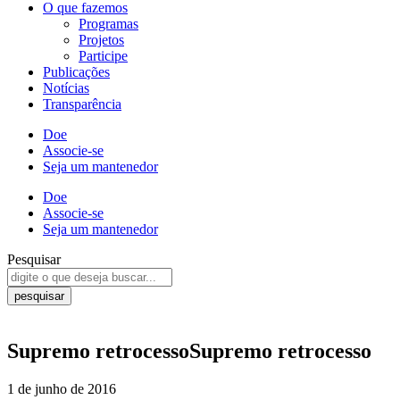
O que fazemos
Programas
Projetos
Participe
Publicações
Notícias
Transparência
Doe
Associe-se
Seja um mantenedor
Doe
Associe-se
Seja um mantenedor
Pesquisar
pesquisar
Supremo retrocessoSupremo retrocesso
1 de junho de 2016