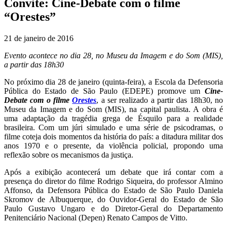
Convite: Cine-Debate com o filme
“Orestes”
21 de janeiro de 2016
Evento acontece no dia 28, no Museu da Imagem e do Som (MIS),
a partir das 18h30
No próximo dia 28 de janeiro (quinta-feira), a Escola da Defensoria
Pública do Estado de São Paulo (EDEPE) promove um
Cine-
Debate com o filme
Orestes
, a ser realizado a partir das 18h30, no
Museu da Imagem e do Som (MIS), na capital paulista. A obra é
uma adaptação da tragédia grega de Ésquilo para a realidade
brasileira. Com um júri simulado e uma série de psicodramas, o
filme coteja dois momentos da história do país: a ditadura militar dos
anos 1970 e o presente, da violência policial, propondo uma
reflexão sobre os mecanismos da justiça.
Após a exibição acontecerá um debate que irá contar com a
presença do diretor do filme Rodrigo Siqueira, do professor Almino
Affonso, da Defensora Pública do Estado de São Paulo Daniela
Skromov de Albuquerque, do Ouvidor-Geral do Estado de São
Paulo Gustavo Ungaro e do Diretor-Geral do Departamento
Penitenciário Nacional (Depen) Renato Campos de Vitto.