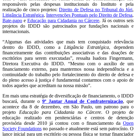
responsáveis pelas despesas institucionais do Instituto e pela
realização de cinco projetos:
Direito de Defesa no Tribunal do Júri
,
Litigância Estratégica
,
Intervenções Pontuais pelo Direito de Defesa
,
Bate-papo
e
Educação para Cidadania no Cárcere
. Já os outros seis
projetos do IDDD são patrocinados por fundações nacionais e
internacionais.
“Algumas das atividades que mais tem conquistado relevância
dentro do IDDD, como a
Litigância Estratégica
, dependem
financeiramente das contribuições associativas e das doações de
escritórios para serem executadas”, ressalta Isadora Fingermann,
Diretora Executiva do IDDD. “Mesmo com o auxílio de um
financiamento externo, para mantermos nossa independência e a
continuidade do trabalho pelo fortalecimento do direito de defesa e
do pleno acesso à justiça é fundamental contarmos com o apoio de
todos aqueles que acreditam na nossa missão”.
Em mais uma estratégia de diversificação de financiamento, o IDDD
buscará, durante o
9º Jantar Anual de Confraternização
, que
acontece dia 8 de dezembro, em São Paulo, um patrono para o
projeto
Educação para Cidadania no Cárcere
. O projeto de
educação realizado em penitenciárias e centros de detenção
provisória desde 2010 já contou com o financiamento da
Open
Society Foundations
no passado e atualmente está sem patrocínio. O
lance inicial para um escritório ou pessoa física se tornar financiador