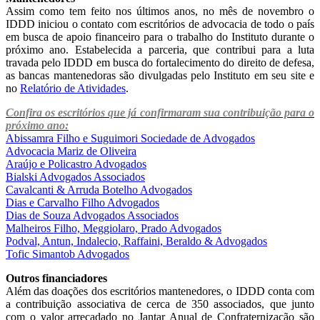
Assim como tem feito nos últimos anos, no mês de novembro o
IDDD iniciou o contato com escritórios de advocacia de todo o país
em busca de apoio financeiro para o trabalho do Instituto durante o
próximo ano. Estabelecida a parceria, que contribui para a luta
travada pelo IDDD em busca do fortalecimento do direito de defesa,
as bancas mantenedoras são divulgadas pelo Instituto em seu site e
no
Relatório de Atividades
.
Confira os escritórios que já confirmaram sua contribuição para o
próximo ano:
Abissamra Filho e Suguimori Sociedade de Advogados
Advocacia Mariz de Oliveira
Araújo e Policastro Advogados
Bialski Advogados Associados
Cavalcanti & Arruda Botelho Advogados
Dias e Carvalho Filho Advogados
Dias de Souza Advogados Associados
Malheiros Filho, Meggiolaro, Prado Advogados
Podval, Antun, Indalecio, Raffaini, Beraldo & Advogados
Tofic Simantob Advogados
Outros financiadores
Além das doações dos escritórios mantenedores, o IDDD conta com
a contribuição associativa de cerca de 350 associados, que junto
com o valor arrecadado no Jantar Anual de Confraternização são