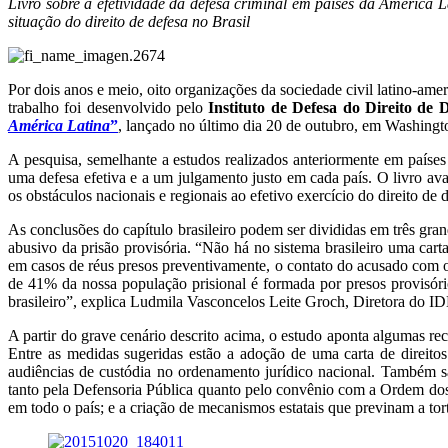
Livro sobre a efetividade da defesa criminal em países da América
situação do direito de defesa no Brasil
Por dois anos e meio, oito organizações da sociedade civil latino-ame
trabalho foi desenvolvido pelo
Instituto de Defesa do Direito de
América Latina
”
, lançado no último dia 20 de outubro, em Washing
A pesquisa, semelhante a estudos realizados anteriormente em paíse
uma defesa efetiva e a um julgamento justo em cada país. O livro aval
os obstáculos nacionais e regionais ao efetivo exercício do direito de 
As conclusões do capítulo brasileiro podem ser divididas em três gran
abusivo da prisão provisória. “Não há no sistema brasileiro uma carta
em casos de réus presos preventivamente, o contato do acusado com o
de 41% da nossa população prisional é formada por presos provisório
brasileiro”, explica Ludmila Vasconcelos Leite Groch, Diretora do I
A partir do grave cenário descrito acima, o estudo aponta algumas rec
Entre as medidas sugeridas estão a adoção de uma carta de direitos 
audiências de custódia no ordenamento jurídico nacional. Também são
tanto pela Defensoria Pública quanto pelo convênio com a Ordem dos
em todo o país; e a criação de mecanismos estatais que previnam a tor