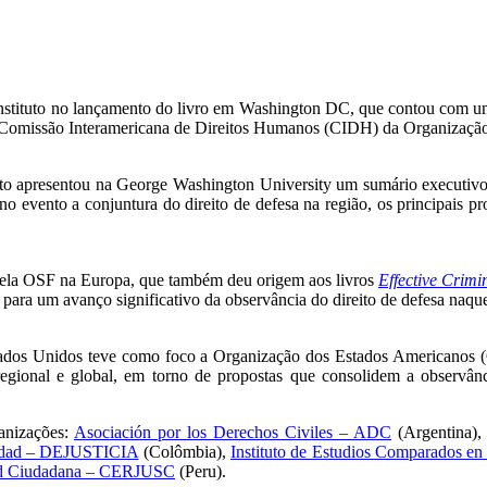
nstituto no lançamento do livro em Washington DC, que contou com um 
da Comissão Interamericana de Direitos Humanos (CIDH) da Organizaç
tuto apresentou na George Washington University um sumário executivo
o evento a conjuntura do direito de defesa na região, os principais p
a pela OSF na Europa, que também deu origem aos livros
Effective Crimi
para um avanço significativo da observância do direito de defesa naqu
ados Unidos teve como foco a Organização dos Estados Americanos 
egional e global, em torno de propostas que consolidem a observânci
ganizações:
Asociación por los Derechos Civiles – ADC
(Argentina)
ciedad – DEJUSTICIA
(Colômbia),
Instituto de Estudios Comparados e
ridad Ciudadana – CERJUSC
(Peru).