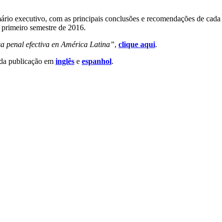
io executivo, com as principais conclusões e recomendações de cada um
 primeiro semestre de 2016.
a penal efectiva en América Latina”
,
clique aqui
.
 da publicação em
inglês
e
espanhol
.