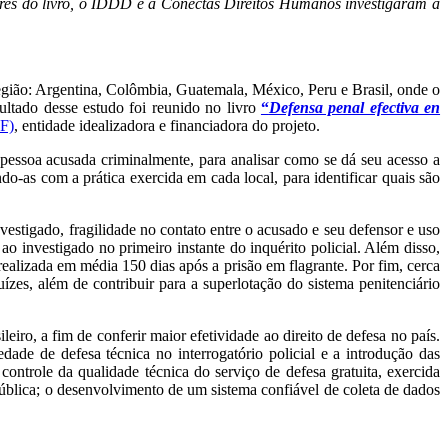
ores do livro, o IDDD e a Conectas Direitos Humanos investigaram a
 região: Argentina, Colômbia, Guatemala, México, Peru e Brasil, onde o
sultado desse estudo foi reunido no livro
“
Defensa penal efectiva en
F)
, entidade idealizadora e financiadora do projeto.
pessoa acusada criminalmente, para analisar como se dá seu acesso a
do-as com a prática exercida em cada local, para identificar quais são
vestigado, fragilidade no contato entre o acusado e seu defensor e uso
ao investigado no primeiro instante do inquérito policial. Além disso,
alizada em média 150 dias após a prisão em flagrante. Por fim, cerca
zes, além de contribuir para a superlotação do sistema penitenciário
iro, a fim de conferir maior efetividade ao direito de defesa no país.
dade de defesa técnica no interrogatório policial e a introdução das
ontrole da qualidade técnica do serviço de defesa gratuita, exercida
blica; o desenvolvimento de um sistema confiável de coleta de dados