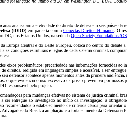
 Latina foi lançado no último dia 20, em Washington DC, EUA. Coaut
ricanas analisaram a efetividade do direito de defesa em seis países da
 Defesa (IDDD)
em parceria com a
Conectas Direitos Humanos
. O re
ton DC, nos Estados Unidos, na sede da
Open Society Foundations (OS
s da Europa Central e do Leste Europeu, coloca no centro do debate a 
ia as condições estruturais e legais de cada sistema criminal, comparan
defesa.
des eixos problemáticos: precariedade nas informações fornecidas ao in
 de direitos, redigida em linguagem simples e acessível, a ser entregue 
 seu defensor acontece apenas momentos antes da primeira audiência, re
s, o que evidencia o uso excessivo da prisão preventiva por nossos juí
DDD responsável pelo projeto.
omendações para mudanças efetivas no sistema de justiça criminal brasile
a ser entregue ao investigado no início da investigação, a obrigatorie
 recomendados o estabelecimento de critérios claros para orientar o c
 Advogados do Brasil; a ampliação e o fortalecimento da Defensoria Pú
tura.