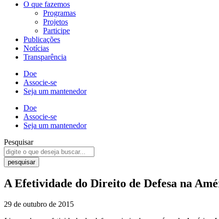
O que fazemos
Programas
Projetos
Participe
Publicações
Notícias
Transparência
Doe
Associe-se
Seja um mantenedor
Doe
Associe-se
Seja um mantenedor
Pesquisar
pesquisar
A Efetividade do Direito de Defesa na Amé
29 de outubro de 2015