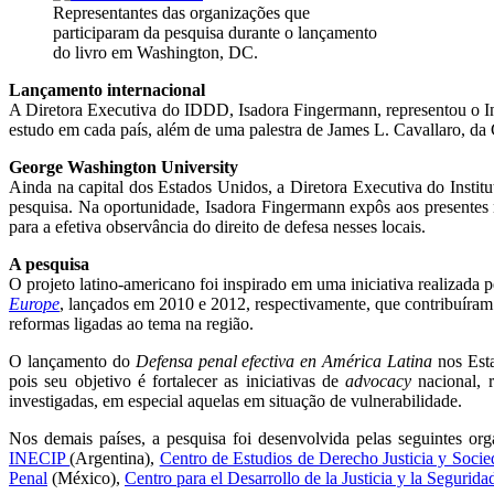
Representantes das organizações que
participaram da pesquisa durante o lançamento
do livro em Washington, DC.
Lançamento internacional
A Diretora Executiva do IDDD, Isadora Fingermann, representou o I
estudo em cada país, além de uma palestra de James L. Cavallaro, 
George Washington University
Ainda na capital dos Estados Unidos, a Diretora Executiva do Insti
pesquisa. Na oportunidade, Isadora Fingermann expôs aos presentes n
para a efetiva observância do direito de defesa nesses locais.
A pesquisa
O projeto latino-americano foi inspirado em uma iniciativa realizad
Europe
, lançados em 2010 e 2012, respectivamente, que contribuíram 
reformas ligadas ao tema na região.
O lançamento do
Defensa penal efectiva en América Latina
nos Est
pois seu objetivo é fortalecer as iniciativas de
advocacy
nacional, r
investigadas, em especial aquelas em situação de vulnerabilidade.
Nos demais países, a pesquisa foi desenvolvida pelas seguintes or
INECIP
(Argentina),
Centro de Estudios de Derecho Justicia y So
Penal
(México),
Centro para el Desarrollo de la Justicia y la Segu