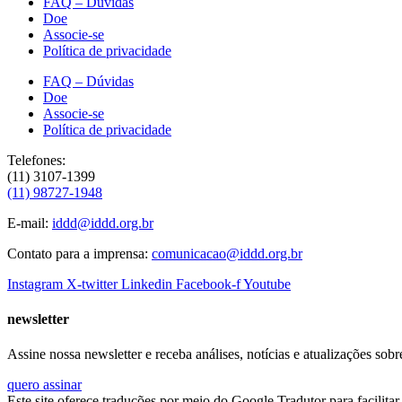
FAQ – Dúvidas
Doe
Associe-se
Política de privacidade
FAQ – Dúvidas
Doe
Associe-se
Política de privacidade
Telefones:
(11) 3107-1399
(11) 98727-1948
E-mail:
iddd@iddd.org.br
Contato para a imprensa:
comunicacao@iddd.org.br
Instagram
X-twitter
Linkedin
Facebook-f
Youtube
newsletter
Assine nossa newsletter e receba análises, notícias e atualizações sobr
quero assinar
Este site oferece traduções por meio do Google Tradutor para facilita