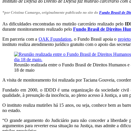
Instituto de Defesa do Direito de Defesa faz mutirão carcerário co
*por Cristina Camargo, originalmente publicado no site do
Fundo Brasil de Di
As dificuldades encontradas no mutirão carcerário realizado pelo
ID
durante monitoramento realizado pelo
Fundo Brasil de Direitos H
Em parceria com a
OAK Foundation
, o Fundo Brasil apoia o
projet
instituto realiza atendimento jurídico gratuito com o apoio das secreta
Reunião realizada entre o Fundo Brasil de Direitos Humanos e 
18 de maio
A visita de monitoramento foi realizada por Taciana Gouveia, coorden
Fundado em 2000, o IDDD é uma organização da sociedade civil de 
qualidade, à presunção da inocência, ao pleno acesso à Justiça, a um
O instituto realiza mutirões há 15 anos, ou seja, conhece bem as barr
no estado.
“O grande argumento do Judiciário para não conceder a liberdade p
argumentos para reverter essa situação na Justiça, mas admite a dific
prisões provisórias.