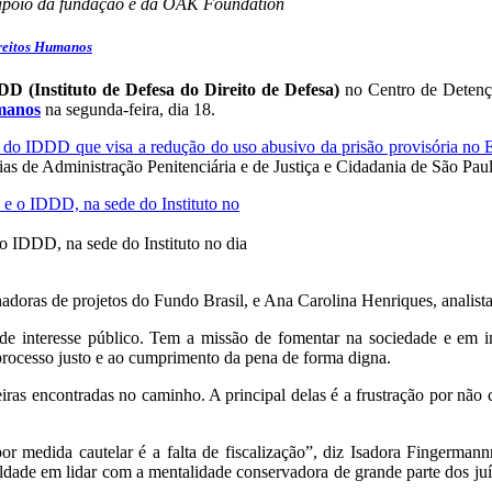
m apoio da fundação e da OAK Foundation
reitos Humanos
DD (Instituto de Defesa do Direito de Defesa)
no Centro de Detençã
umanos
na segunda-feira, dia 18.
o do IDDD que visa a redução do uso abusivo da prisão provisória no 
rias de Administração Penitenciária e de Justiça e Cidadania de São Paul
o IDDD, na sede do Instituto no dia
adoras de projetos do Fundo Brasil, e Ana Carolina Henriques, analista
interesse público. Tem a missão de fomentar na sociedade e em insti
 processo justo e ao cumprimento da pena de forma digna.
eiras encontradas no caminho. A principal delas é a frustração por não 
or medida cautelar é a falta de fiscalização”, diz Isadora Fingerman
uldade em lidar com a mentalidade conservadora de grande parte dos juí