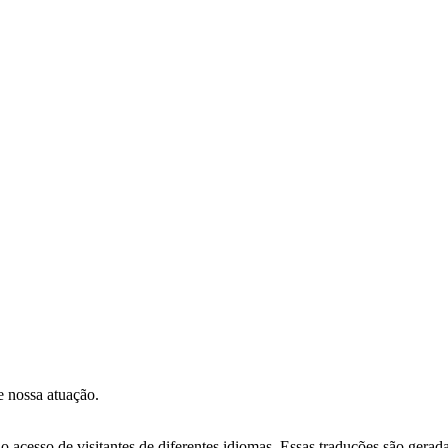
e nossa atuação.
r o acesso de visitantes de diferentes idiomas. Essas traduções são gera