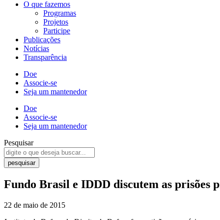
O que fazemos
Programas
Projetos
Participe
Publicações
Notícias
Transparência
Doe
Associe-se
Seja um mantenedor
Doe
Associe-se
Seja um mantenedor
Pesquisar
pesquisar
Fundo Brasil e IDDD discutem as prisões p
22 de maio de 2015