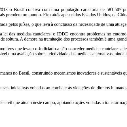
013 o Brasil contava com uma população carcerária de 581.507 pess
 mais prendem no mundo. Fica atrás apenas dos Estados Unidos, da Chin
izada pelos juízes, o que leva à conclusão da necessidade de uma atuaçã
lei das medidas cautelares, o IDDD encontra problemas no entorno da
de soltura. A demora na tramitação dos processos também é uma grande
 motivos que levam o Judiciário a não conceder medidas cautelares alte
el uma avaliação sobre a efetividade das medidas alternativas, ainda t
humanos no Brasil, construindo mecanismos inovadores e sustentáveis que
seis iniciativas voltadas ao combate às violações de direitos humano
 civil que atuam neste campo, apoiando ações voltadas à transformação