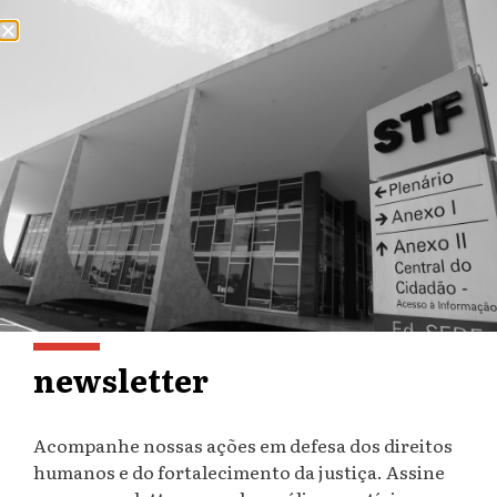
20º Seminário Internacional
de Ciências Criminais
13 de agosto de 2014
newsletter
Evento promovido pelo IBCCRIM acontece em São
Paulo, de 26 a 29 de agosto
Acompanhe nossas ações em defesa dos direitos
humanos e do fortalecimento da justiça. Assine