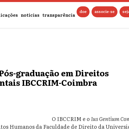
doe
associe-se
se
licações
notícias
transparência
 Pós-graduação em Direitos
tais IBCCRIM-Coimbra
O IBCCRIM e o
Ius Gentium Con
itos Humanos da Faculdade de Direito da Univers