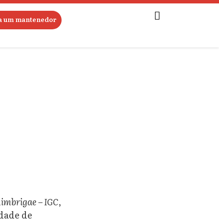
ja um mantenedor
imbrigae – IGC
,
idade de