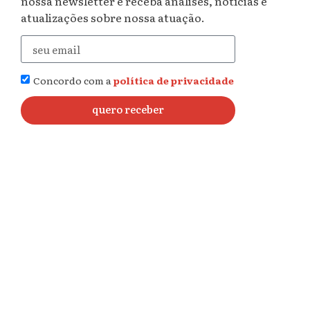
nossa newsletter e receba análises, notícias e
urgente de reunião
enviado por um grupo
atualizações sobre nossa atuação.
de três organizações de direitos humanos que
trabalham diretamente com o sistema
prisional no Brasil.
Concordo com a
política de privacidade
O grupo considera o governador responsável
quero receber
por adotar as medidas cabíveis para reverter a
realidade medieval dos presídios de São Paulo
– Estado onde estão cerca de 40% dos presos do
País, e onde a população carcerária dobrou de
2001 até 2012.
“Todas as instâncias do governo estadual
devem abrir com urgência canais de
comunicação com a sociedade civil, adotando
como norma uma postura mais transparente e
pró-ativa que possibilite a prestação regular
de contas sobre as violações a direitos no