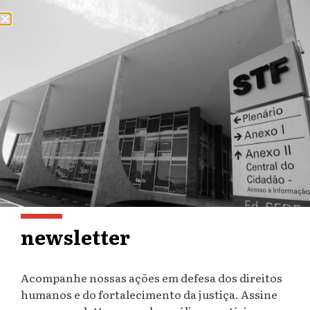
IDDD e ONGs parceiras
pedem reunião com Alckmin
sobre problemas ‘medievais’
em presídios
newsletter
13 de dezembro de 2012
Acompanhe nossas ações em defesa dos direitos
O governador do Estado de São Paulo, Geraldo
humanos e do fortalecimento da justiça. Assine
Alckmin, recebeu no último dia 4 um
pedido