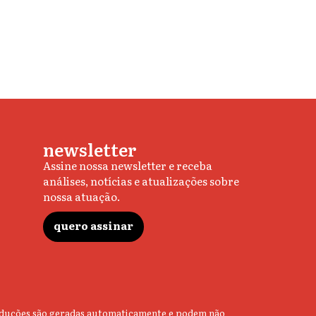
newsletter
Assine nossa newsletter e receba
análises, notícias e atualizações sobre
nossa atuação.
quero assinar
 traduções são geradas automaticamente e podem não