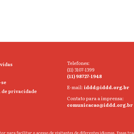
Telefones:
úvidas
(11) 3107-1399
(11) 98727-1948
-se
E-mail:
iddd@iddd.org.br
a de privacidade
Contato para a imprensa:
comunicacao@iddd.org.br
or para facilitar o acesso de visitantes de diferentes idiomas. Essas