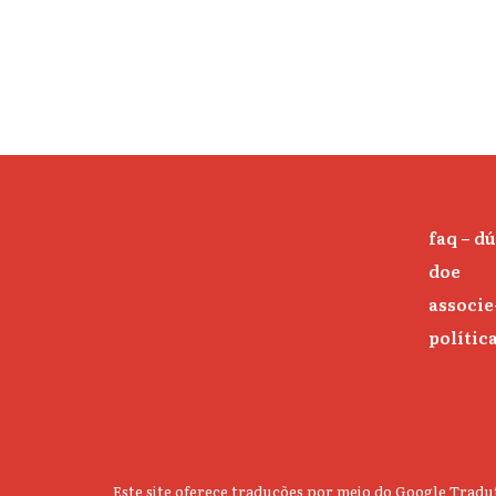
faq – d
doe
associe
polític
Este site oferece traduções por meio do Google Tradut